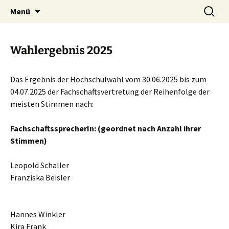
Studierendenvertretung der Fakultät für
Zum
Suchen
Fachschaft Physik
Menü
Inhalt
nach:
Physik und Astronomie der Universität
springen
Würzburg
Wahlergebnis 2025
Das Ergebnis der Hochschulwahl vom 30.06.2025 bis zum
04.07.2025 der Fachschaftsvertretung der Reihenfolge der
meisten Stimmen nach:
FachschaftssprecherIn: (geordnet nach Anzahl ihrer
Stimmen)
Leopold Schaller
Franziska Beisler
Hannes Winkler
Kira Frank