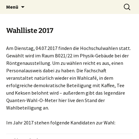
Studierendenvertretung der Fakultät für
Zum
Suchen
Fachschaft Physik
Menü
Inhalt
nach:
Physik und Astronomie der Universität
springen
Würzburg
Wahlliste 2017
Am Dienstag, 04.07.2017 finden die Hochschulwahlen statt.
Gewählt wird im Raum B021/22 im Physik-Gebäude bei der
Röntgenausstellung. Um zu wählen reicht es aus, einen
Personalausweis dabei zu haben. Die Fachschaft
veranstaltet natürlich wieder ein Wahlcafé, in dem
erfolgreiche demokratische Beteiligung mit Kaffee, Tee
und Keksen belohnt wird – außerdem gibt das legendäre
Quanten-Wahl-O-Meter hier live den Stand der
Wahlbeteiligung an.
Im Jahr 2017 stehen folgende Kandidaten zur Wahl: